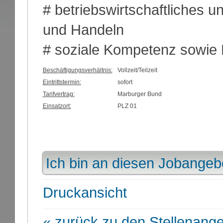
# betriebswirtschaftliches u
und Handeln
# soziale Kompetenz sowie 
Beschäftigungsverhältnis:
Vollzeit/Teilzeit
Eintrittstermin:
sofort
Tarifvertrag:
Marburger Bund
Einsatzort:
PLZ 01
Ich bin an diesen Jobangebo
Druckansicht
« zurück zu den Stellenang