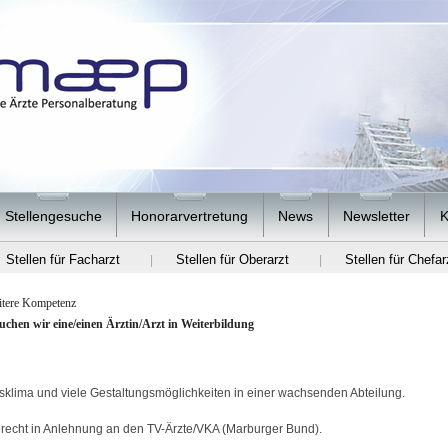
Stellengesuche
Honorarvertretung
News
Newsletter
K
Stellen für Facharzt
Stellen für Oberarzt
Stellen für Chefar
|
|
eitere Kompetenz
uchen wir eine/einen Ärztin/Arzt in Weiterbildung
itsklima und viele Gestaltungsmöglichkeiten in einer wachsenden Abteilung.
erecht in Anlehnung an den TV-Ärzte/VKA (Marburger Bund).