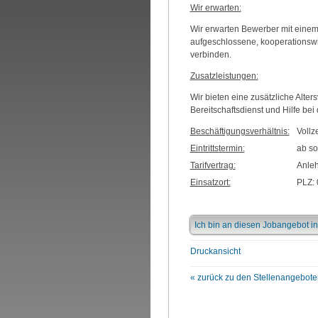
Wir erwarten:
Wir erwarten Bewerber mit eine
aufgeschlossene, kooperationswil
verbinden.
Zusatzleistungen:
Wir bieten eine zusätzliche Alte
Bereitschaftsdienst und Hilfe b
Beschäftigungsverhältnis:
Vollze
Eintrittstermin:
ab so
Tarifvertrag:
Anleh
Einsatzort:
PLZ: 
Ich bin an diesen Jobangebot in
Druckansicht
« zurück zu den Stellenangebote