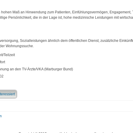
m hohen Maß an Hinwendung zum Patienten, Einfühlungsvermögen, Engagement, T
lige Persönlichkeit, die in der Lage ist, hohe medizinische Leistungen mit wirtsc
rsversorgung, Sozialleistungen ähnlich dem öffentlichen Dienst, zusätzliche Einkün
ei der Wohnungssuche.
it/Teilzeit
fort
nung an den TV-Ärzte/VKA (Marburger Bund)
02
teressiert
n